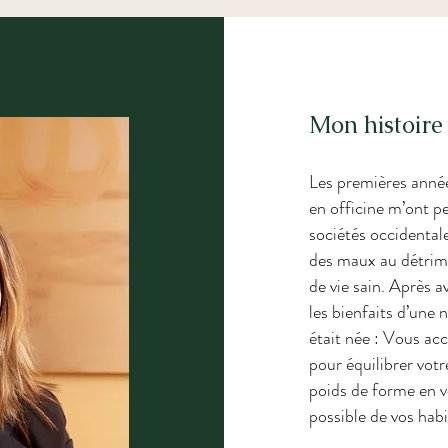
Mon histoire
Les premières année
en officine m’ont p
sociétés occidental
des maux au détrim
de vie sain. Après 
les bienfaits d’une 
était née : Vous ac
pour équilibrer votr
poids de forme en 
possible de vos hab