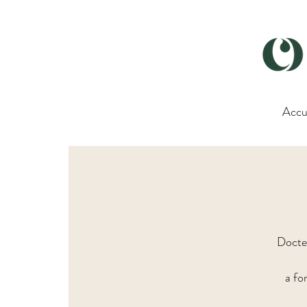
Accu
Docteu
a fo