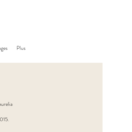
ages
Plus
Aurelia
2015.