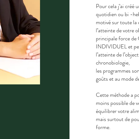
Pour cela j’ai cré
quotidien ou bi -he
motivé sur toute la
l’atteinte de votre o
principale force 
INDIVIDUEL et pers
l’atteinte de l’objec
chronobiologie,
les programmes son
goûts et au mode de
Cette méthode a po
moins possible de v
équilibrer votre ali
mais surtout de po
forme.