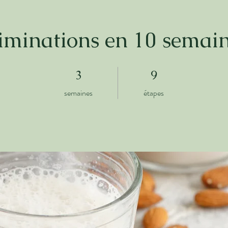
iminations en 10 semai
3 semaines
9 étapes
3
9
semaines
étapes