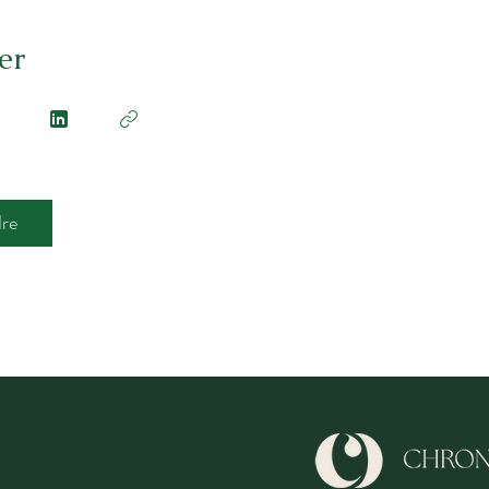
er
dre