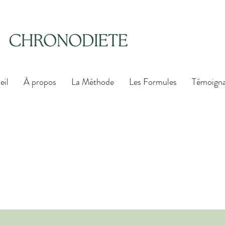
eil
À propos
La Méthode
Les Formules
Témoign