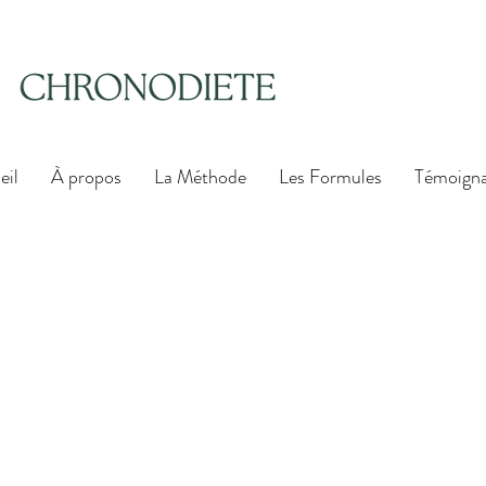
eil
À propos
La Méthode
Les Formules
Témoign