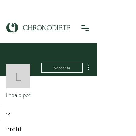
Plus d'actions
S'abonner
linda.piperi
linda.piperi
Profil